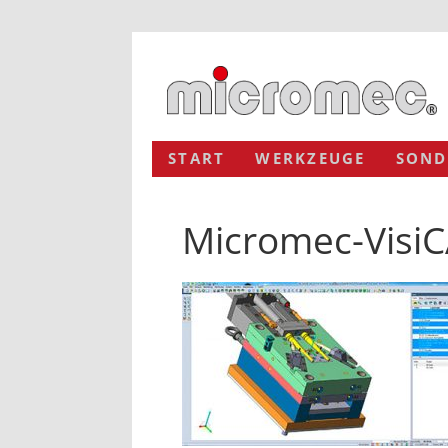
START
WERKZEUGE
SOND
Micromec-Visi