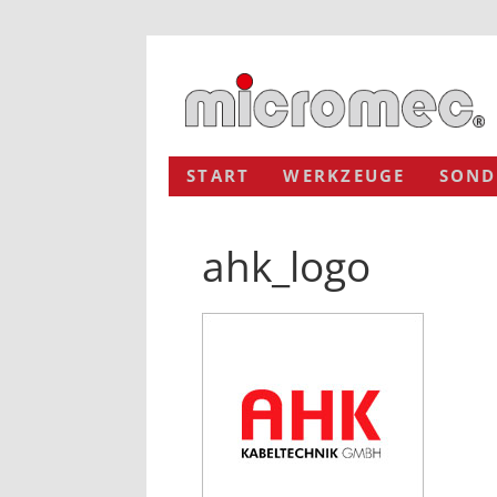
START
WERKZEUGE
SOND
ahk_logo